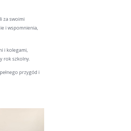
i za swoimi
nie i wspomnienia,
i i kolegami,
y rok szkolny.
pełnego przygód i