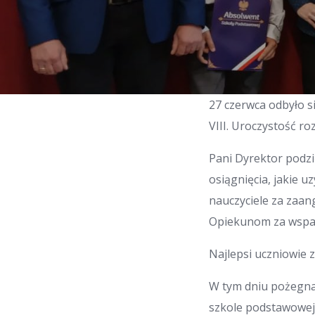
27 czerwca odbyło 
VIII. Uroczystość ro
Pani Dyrektor podzi
osiągnięcia, jakie 
nauczyciele za zaan
Opiekunom za wsparc
Najlepsi uczniowie 
W tym dniu pożegnal
szkole podstawowej