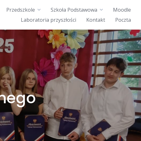
Przedszkole
Szkoła Podstawowa
Moodle
Laboratoria przyszłości
Kontakt
Poczta
lnego