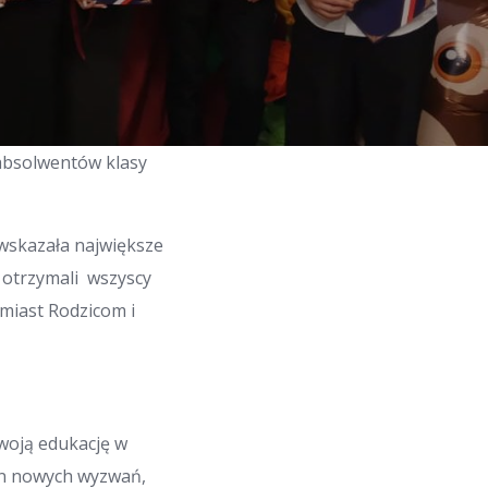
absolwentów klasy
 wskazała największe
a otrzymali wszyscy
miast Rodzicom i
.
swoją edukację w
en nowych wyzwań,