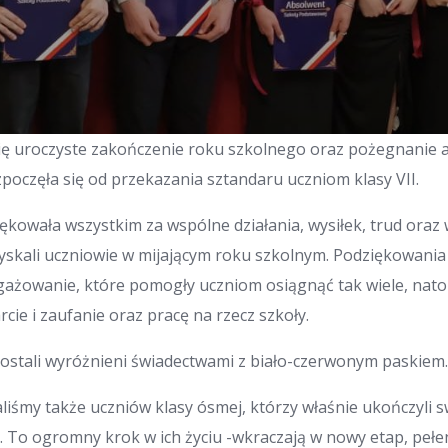
się uroczyste zakończenie roku szkolnego oraz pożegnanie 
zpoczęła się od przekazania sztandaru uczniom klasy VII.
ękowała wszystkim za wspólne działania, wysiłek, trud oraz
uzyskali uczniowie w mijającym roku szkolnym. Podziękowani
gażowanie, które pomogły uczniom osiągnąć tak wiele, nato
ie i zaufanie oraz pracę na rzecz szkoły.
zostali wyróżnieni świadectwami z biało-czerwonym paskiem
iśmy także uczniów klasy ósmej, którzy właśnie ukończyli 
. To ogromny krok w ich życiu -wkraczają w nowy etap, peł