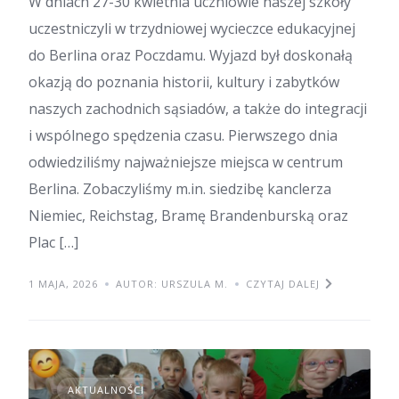
W dniach 27-30 kwietnia uczniowie naszej szkoły
uczestniczyli w trzydniowej wycieczce edukacyjnej
do Berlina oraz Poczdamu. Wyjazd był doskonałą
okazją do poznania historii, kultury i zabytków
naszych zachodnich sąsiadów, a także do integracji
i wspólnego spędzenia czasu. Pierwszego dnia
odwiedziliśmy najważniejsze miejsca w centrum
Berlina. Zobaczyliśmy m.in. siedzibę kanclerza
Niemiec, Reichstag, Bramę Brandenburską oraz
Plac […]
1 MAJA, 2026
AUTOR: URSZULA M.
CZYTAJ DALEJ
AKTUALNOŚCI