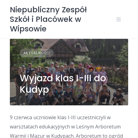
Skip
Niepubliczny Zespół
to
Szkół i Placówek w
content
Wipsowie
AKTUALNOŚCI
Wyjazd klas I-III do
Kudyp
9 czerwca uczniowie klas I-III uczestniczyli w
warsztatach edukacyjnych w Leśnym Arboretum
Warmii i Mazur w Kudypach. Arboretum to ogród