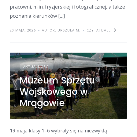
pracowni, m.in. fryzjerskiej i fotograficznej, a także
poznania kierunków […]
20 MAJA, 2026
AUTOR: URSZULA M.
CZYTAJ DALEJ
AKTUALNOŚCI
Muzeum Sprzętu
Wojskowego w
Mrągowie
19 maja klasy 1–6 wybrały się na niezwykłą