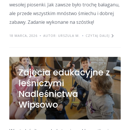
wesołej piosenki. Jak zawsze było trochę bałaganu,
ale przede wszystkim mnóstwo śmiechu i dobrej
zabawy. Zadanie wykonane na szóstkę!
18 MARCA, 2026
AUTOR: URSZULA M.
CZYTAJ DALEJ
Zajęcia edukacyjne z
AKTUALNOŚCI
leśniczymi
Nadleśnictwa
Wipsowo