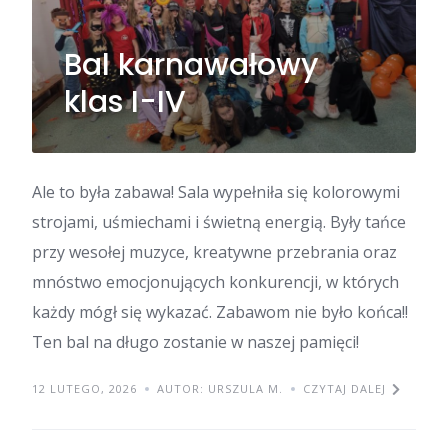
Bal karnawałowy
klas I-IV
Ale to była zabawa! Sala wypełniła się kolorowymi
strojami, uśmiechami i świetną energią. Były tańce
przy wesołej muzyce, kreatywne przebrania oraz
mnóstwo emocjonujących konkurencji, w których
każdy mógł się wykazać. Zabawom nie było końca!!
Ten bal na długo zostanie w naszej pamięci!
12 LUTEGO, 2026
AUTOR: URSZULA M.
CZYTAJ DALEJ