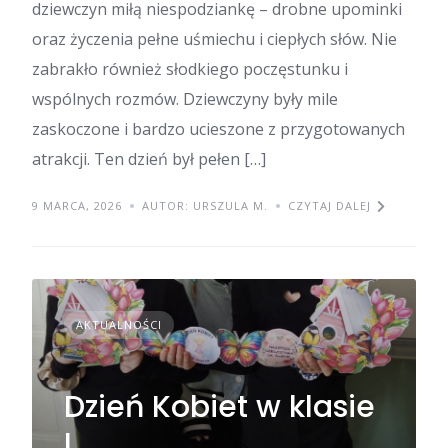
dziewczyn miłą niespodziankę – drobne upominki
oraz życzenia pełne uśmiechu i ciepłych słów. Nie
zabrakło również słodkiego poczęstunku i
wspólnych rozmów. Dziewczyny były mile
zaskoczone i bardzo ucieszone z przygotowanych
atrakcji. Ten dzień był pełen […]
9 MARCA, 2026
AUTOR: URSZULA M.
CZYTAJ DALEJ
AKTUALNOŚCI
Dzień Kobiet w klasie
I