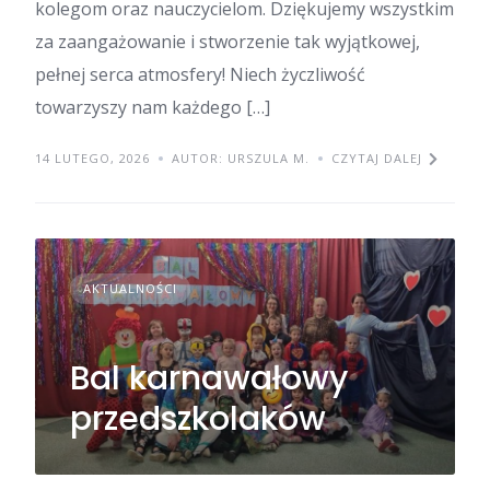
kolegom oraz nauczycielom. Dziękujemy wszystkim
za zaangażowanie i stworzenie tak wyjątkowej,
pełnej serca atmosfery! Niech życzliwość
towarzyszy nam każdego […]
14 LUTEGO, 2026
AUTOR: URSZULA M.
CZYTAJ DALEJ
AKTUALNOŚCI
Bal karnawałowy
przedszkolaków