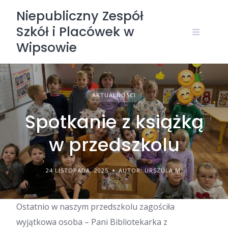
Skip
Niepubliczny Zespół
to
Szkół i Placówek w
content
Wipsowie
AKTUALNOŚCI
Spotkanie z książką
w przedszkolu
24 LISTOPADA, 2025
AUTOR: URSZULA M.
​Ostatnio w naszym przedszkolu zagościła
wyjątkowa osoba – Pani Bibliotekarka z