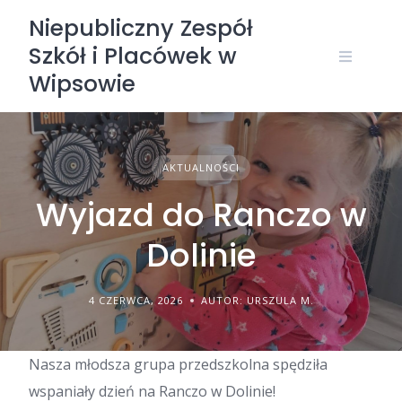
Skip
Niepubliczny Zespół
to
Szkół i Placówek w
content
Wipsowie
AKTUALNOŚCI
Wyjazd do Ranczo w
Dolinie
4 CZERWCA, 2026
AUTOR: URSZULA M.
Nasza młodsza grupa przedszkolna spędziła
wspaniały dzień na Ranczo w Dolinie!